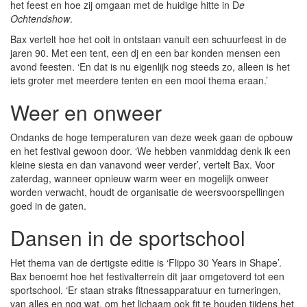
het feest en hoe zij omgaan met de huidige hitte in D
e
Ochtendshow
.
Bax vertelt hoe het ooit in ontstaan vanuit een schuurfeest in de
jaren 90. Met een tent, een dj en een bar konden mensen een
avond feesten. ‘En dat is nu eigenlijk nog steeds zo, alleen is het
iets groter met meerdere tenten en een mooi thema eraan.’
Weer en onweer
Ondanks de hoge temperaturen van deze week gaan de opbouw
en het festival gewoon door. ‘We hebben vanmiddag denk ik een
kleine siesta en dan vanavond weer verder’, vertelt Bax. Voor
zaterdag, wanneer opnieuw warm weer en mogelijk onweer
worden verwacht, houdt de organisatie de weersvoorspellingen
goed in de gaten.
Dansen in de sportschool
Het thema van de dertigste editie is ‘Flippo 30 Years in Shape’.
Bax benoemt hoe het festivalterrein dit jaar omgetoverd tot een
sportschool. ‘Er staan straks fitnessapparatuur en turneringen,
van alles en nog wat, om het lichaam ook fit te houden tijdens het