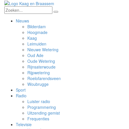
Nieuws
Bilderdam
Hoogmade
Kaag
Leimuiden
Nieuwe Wetering
Oud Ade
Oude Wetering
Rijnsaterwoude
Rijpwetering
Roelofarendsveen
Woubrugge
Sport
Radio
Luister radio
Programmering
Uitzending gemist
Frequenties
Televisie