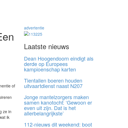
advertentie
‘Een
Laatste nieuws
Dean Hoogendoorn eindigt als
derde op Europees
kampioenschap karten
Tientallen boeren houden
uitvaartdienst naast N207
entie of
Jonge mantelzorgers maken
pireren
samen kanotocht: ‘Gewoon er
even uit zijn. Dat is het
g ze in
allerbelangrijkste’
wat ik
112-nieuws dit weekend: boot