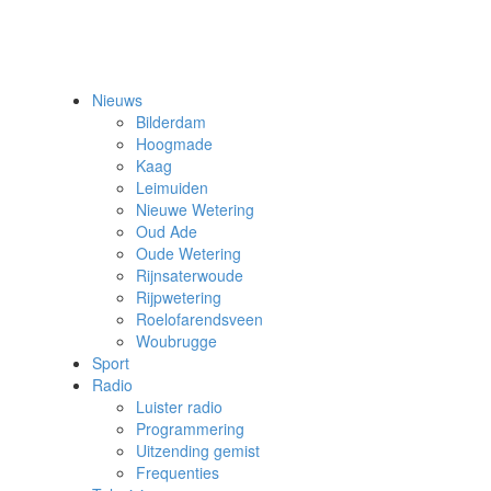
Nieuws
Bilderdam
Hoogmade
Kaag
Leimuiden
Nieuwe Wetering
Oud Ade
Oude Wetering
Rijnsaterwoude
Rijpwetering
Roelofarendsveen
Woubrugge
Sport
Radio
Luister radio
Programmering
Uitzending gemist
Frequenties