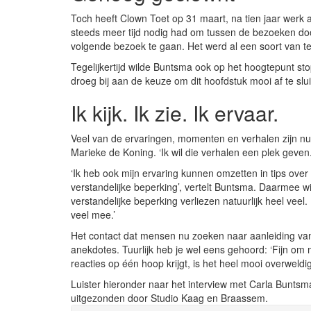
Toch heeft Clown Toet op 31 maart, na tien jaar werk a
steeds meer tijd nodig had om tussen de bezoeken doo
volgende bezoek te gaan. Het werd al een soort van te
Tegelijkertijd wilde Buntsma ook op het hoogtepunt st
droeg bij aan de keuze om dit hoofdstuk mooi af te slui
Ik kijk. Ik zie. Ik ervaar.
Veel van de ervaringen, momenten en verhalen zijn nu
Marieke de Koning. ‘Ik wil die verhalen een plek geven.
‘Ik heb ook mijn ervaring kunnen omzetten in tips over
verstandelijke beperking’, vertelt Buntsma. Daarmee w
verstandelijke beperking verliezen natuurlijk heel veel
veel mee.’
Het contact dat mensen nu zoeken naar aanleiding va
anekdotes. Tuurlijk heb je wel eens gehoord: ‘Fijn om 
reacties op één hoop krijgt, is het heel mooi overweldi
Luister hieronder naar het interview met Carla Buntsm
uitgezonden door Studio Kaag en Braassem.