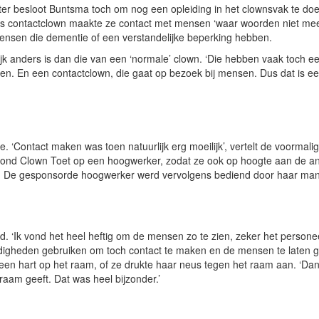
ter besloot Buntsma toch om nog een opleiding in het clownsvak te do
ls contactclown maakte ze contact met mensen ‘waar woorden niet me
mensen die dementie of een verstandelijke beperking hebben.
jk anders is dan die van een ‘normale’ clown. ‘Die hebben vaak toch ee
en. En een contactclown, die gaat op bezoek bij mensen. Dus dat is ee
e. ‘Contact maken was toen natuurlijk erg moeilijk’, vertelt de voormalig
stond Clown Toet op een hoogwerker, zodat ze ook op hoogte aan de a
n. De gesponsorde hoogwerker werd vervolgens bediend door haar ma
jd. ‘Ik vond het heel heftig om de mensen zo te zien, zeker het personee
aardigheden gebruiken om toch contact te maken en de mensen te laten 
een hart op het raam, of ze drukte haar neus tegen het raam aan. ‘Da
aam geeft. Dat was heel bijzonder.’