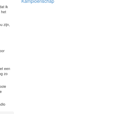
Kampioenschap
at ik
 het
 zijn,
oor
met een
og zo
ooie
le
adio