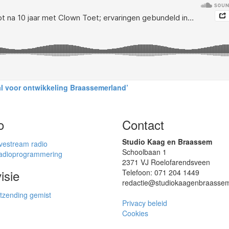
al voor ontwikkeling Braassemerland’
o
Contact
Studio Kaag en Braassem
vestream radio
Schoolbaan 1
adioprogrammering
2371 VJ Roelofarendsveen
isie
Telefoon: 071 204 1449
redactie@studiokaag​enbraassem
tzending gemist
Privacy beleid
Cookies