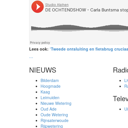
Lees ook:
‘Tweede ontsluiting en fietsbrug crucia
⋯
NIEUWS
Radi
Bilderdam
Li
Hoogmade
R
Kaag
Telev
Leimuiden
Nieuwe Wetering
Oud Ade
Ui
Oude Wetering
Rijnsaterwoude
Rijpwetering