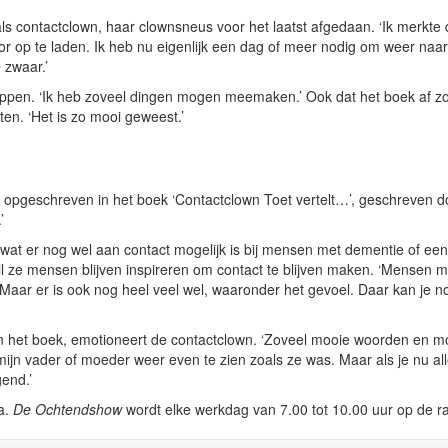
ls contactclown, haar clownsneus voor het laatst afgedaan. ‘Ik merkte d
r op te laden. Ik heb nu eigenlijk een dag of meer nodig om weer naar
 zwaar.’
oppen. ‘Ik heb zoveel dingen mogen meemaken.’ Ook dat het boek af zou
ten. ‘Het is zo mooi geweest.’
 opgeschreven in het boek ‘Contactclown Toet vertelt…’, geschreven d
’
 wat er nog wel aan contact mogelijk is bij mensen met dementie of een
il ze mensen blijven inspireren om contact te blijven maken. ‘Mensen 
. Maar er is ook nog heel veel wel, waaronder het gevoel. Daar kan je n
n het boek, emotioneert de contactclown. ‘Zoveel mooie woorden en m
mijn vader of moeder weer even te zien zoals ze was. Maar als je nu al
gend.’
a.
De Ochtendshow
wordt elke werkdag van 7.00 tot 10.00 uur op de r