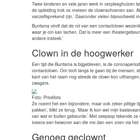
Twee kinderen en vele jaren werk in verpleeghuizen la
de opleiding trok ze meteen de clownschoenen aan. A
vanzelfsprekend zijn.’ Daaronder vielen bijvoorbeeld 
Buntsma vindt dat de rol van een contactclown wezenli
waar je om kan lachen. Dat is meer een theatergebeur
andere insteek.’
Clown in de hoogwerker
Een tijd die Buntsma is bijgebleven, is de coronaperiod
contactclown. Om toch langs te gaan bij de mensen, 
kant van het raam nog steeds de clown kon uithange
zwagers.
Foto: Privéfoto
Ze noemt het een bijzondere, maar ook zeker pittige ti
pakken’, blikt ze terug. ‘Maar ik kon wel mijn basisv
van wat er buiten gebeurde.’ Met zeepsop tekende ze 
ineens een bewoner aan die me dan een zoen via het r
Genoeg geclownt