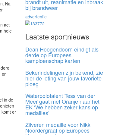
brandt uit, reanimatie en inbraak
en. Na
bij brandweer
er
advertentie
n act
n hele
Laatste sportnieuws
Dean Hoogendoorn eindigt als
derde op Europees
kampioenschap karten
ndere
Bekerindelingen zijn bekend, zie
n en
hier de loting van jouw favoriete
ploeg
Waterpolotalent Tess van der
l in de
Meer gaat met Oranje naar het
genieten
EK ‘We hebben zeker kans op
medailles’
n komt er
Zilveren medaille voor Nikki
Noordergraaf op Europees