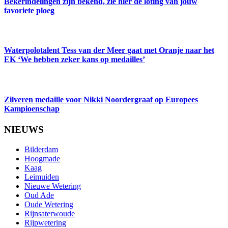
Bekerindelingen zijn bekend, zie hier de loting van jouw
favoriete ploeg
Waterpolotalent Tess van der Meer gaat met Oranje naar het
EK ‘We hebben zeker kans op medailles’
Zilveren medaille voor Nikki Noordergraaf op Europees
Kampioenschap
NIEUWS
Bilderdam
Hoogmade
Kaag
Leimuiden
Nieuwe Wetering
Oud Ade
Oude Wetering
Rijnsaterwoude
Rijpwetering