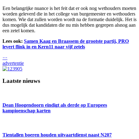
Een belangrijke nuance is het feit dat er ook nog wethouders moeten
worden geleverd die in het college van burgemeester en wethouders
komen. Wie dat zullen worden wordt na de formatie duidelijk. Het is
dus mogelijk dat kandidaten die nu mis hebben gegrepen alsnog aan
een zetel komen.
Lees ook:
Samen Kaag en Braassem de grootste partij, PRO
levert flink in en Kern11 naar vijf zetels
⋯
advertentie
Laatste nieuws
Dean Hoogendoorn eindigt als derde op Europees
kampioenschap karten
Tientallen boeren houden uitvaartdienst naast N207