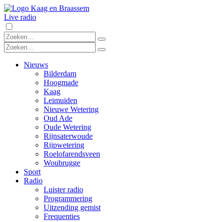
Live radio
Nieuws
Bilderdam
Hoogmade
Kaag
Leimuiden
Nieuwe Wetering
Oud Ade
Oude Wetering
Rijnsaterwoude
Rijpwetering
Roelofarendsveen
Woubrugge
Sport
Radio
Luister radio
Programmering
Uitzending gemist
Frequenties