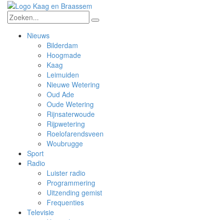
Nieuws
Bilderdam
Hoogmade
Kaag
Leimuiden
Nieuwe Wetering
Oud Ade
Oude Wetering
Rijnsaterwoude
Rijpwetering
Roelofarendsveen
Woubrugge
Sport
Radio
Luister radio
Programmering
Uitzending gemist
Frequenties
Televisie