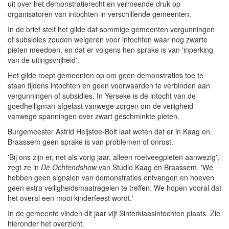
uit over het demonstratierecht en vermeende druk op
organisatoren van intochten in verschillende gemeenten.
In de brief stelt het gilde dat sommige gemeenten vergunningen
of subsidies zouden weigeren voor intochten waar nog zwarte
pieten meedoen, en dat er volgens hen sprake is van 'inperking
van de uitingsvrijheid'.
Het gilde roept gemeenten op om geen demonstraties toe te
staan tijdens intochten en geen voorwaarden te verbinden aan
vergunningen of subsidies. In Yerseke is de intocht van de
goedheiligman afgelast vanwege zorgen om de veiligheid
vanwege spanningen over zwart geschminkte pieten.
Burgemeester Astrid Heijstee-Bolt laat weten dat er in Kaag en
Braassem geen sprake is van problemen of onrust.
'Bij ons zijn er, net als vorig jaar, alleen roetveegpieten aanwezig',
zegt ze in
De Ochtendshow
van Studio Kaag en Braassem. 'We
hebben geen signalen van demonstraties ontvangen en hoeven
geen extra veiligheidsmaatregelen te treffen. We hopen vooral dat
het overal een mooi kinderfeest wordt.'
In de gemeente vinden dit jaar vijf Sinterklaasintochten plaats. Zie
hieronder het overzicht.