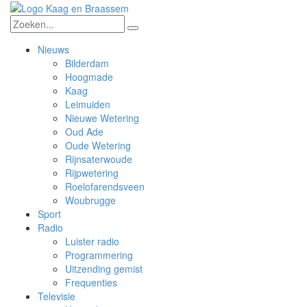
Nieuws
Bilderdam
Hoogmade
Kaag
Leimuiden
Nieuwe Wetering
Oud Ade
Oude Wetering
Rijnsaterwoude
Rijpwetering
Roelofarendsveen
Woubrugge
Sport
Radio
Luister radio
Programmering
Uitzending gemist
Frequenties
Televisie