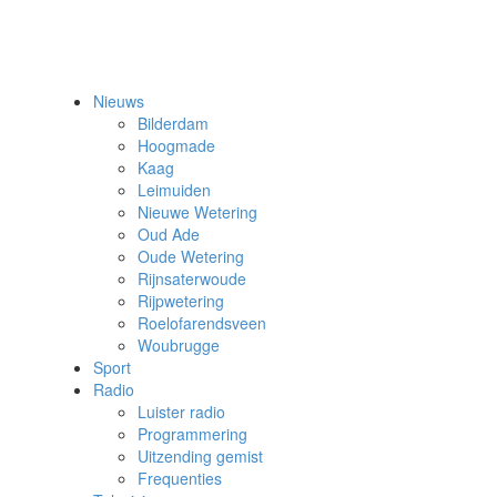
Nieuws
Bilderdam
Hoogmade
Kaag
Leimuiden
Nieuwe Wetering
Oud Ade
Oude Wetering
Rijnsaterwoude
Rijpwetering
Roelofarendsveen
Woubrugge
Sport
Radio
Luister radio
Programmering
Uitzending gemist
Frequenties