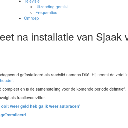
Televisie
Uitzending gemist
Frequenties
Omroep
t na installatie van Sjaak 
avond geïnstalleerd als raadslid namens D66. Hij neemt de zetel i
thouder
.
d compleet en is de samenstelling voor de komende periode definitief.
lgt als fractievoorzitter.
k ooit weer geld heb ga ik weer autoracen’
geïnstalleerd