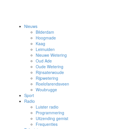
Nieuws
Bilderdam
Hoogmade
Kaag
Leimuiden
Nieuwe Wetering
Oud Ade
Oude Wetering
Rijnsaterwoude
Rijpwetering
Roelofarendsveen
Woubrugge
Sport
Radio
Luister radio
Programmering
Uitzending gemist
Frequenties