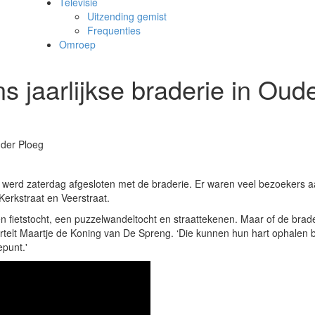
Televisie
Uitzending gemist
Frequenties
Omroep
ns jaarlijkse braderie in Oud
 der Ploeg
rd zaterdag afgesloten met de braderie. Er waren veel bezoekers 
 Kerkstraat en Veerstraat.
ietstocht, een puzzelwandeltocht en straattekenen. Maar of de brade
ertelt Maartje de Koning van De Spreng. ‘Die kunnen hun hart ophalen b
epunt.'