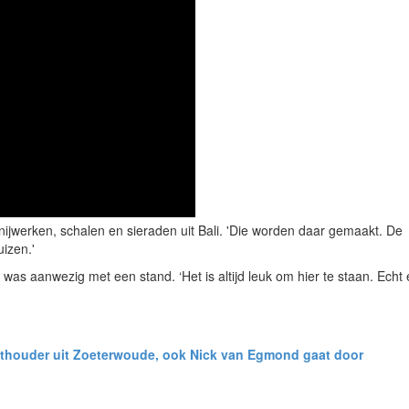
ijwerken, schalen en sieraden uit Bali. 'Die worden daar gemaakt. De
izen.'
as aanwezig met een stand. ‘Het is altijd leuk om hier te staan. Echt
thouder uit Zoeterwoude, ook Nick van Egmond gaat door