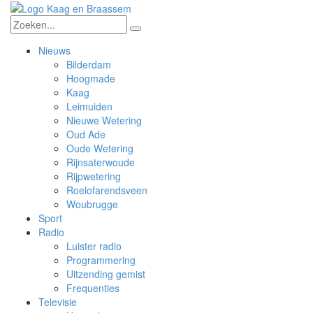
Nieuws
Bilderdam
Hoogmade
Kaag
Leimuiden
Nieuwe Wetering
Oud Ade
Oude Wetering
Rijnsaterwoude
Rijpwetering
Roelofarendsveen
Woubrugge
Sport
Radio
Luister radio
Programmering
Uitzending gemist
Frequenties
Televisie