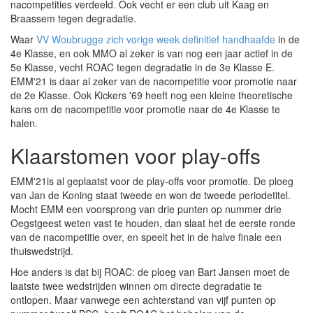
nacompetities verdeeld. Ook vecht er een club uit Kaag en
Braassem tegen degradatie.
Waar
VV Woubrugge zich vorige week definitief handhaafde
in de
4e Klasse, en ook MMO al zeker is van nog een jaar actief in de
5e Klasse, vecht ROAC tegen degradatie in de 3e Klasse E.
EMM'21 is daar al zeker van de nacompetitie voor promotie naar
de 2e Klasse. Ook Kickers '69 heeft nog een kleine theoretische
kans om de nacompetitie voor promotie naar de 4e Klasse te
halen.
Klaarstomen voor play-offs
EMM'21is al geplaatst voor de play-offs voor promotie. De ploeg
van Jan de Koning staat tweede en won de tweede periodetitel.
Mocht EMM een voorsprong van drie punten op nummer drie
Oegstgeest weten vast te houden, dan slaat het de eerste ronde
van de nacompetitie over, en speelt het in de halve finale een
thuiswedstrijd.
Hoe anders is dat bij ROAC: de ploeg van Bart Jansen moet de
laatste twee wedstrijden winnen om directe degradatie te
ontlopen. Maar vanwege een achterstand van vijf punten op