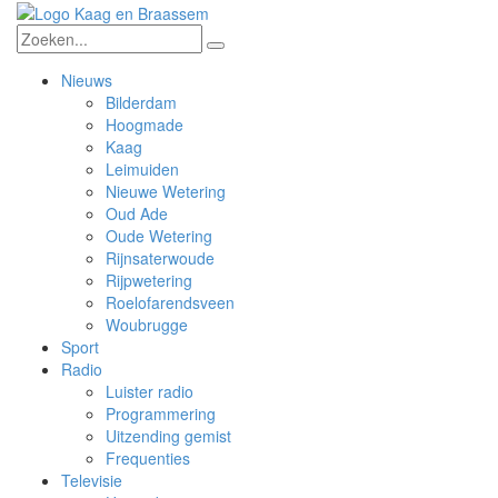
Nieuws
Bilderdam
Hoogmade
Kaag
Leimuiden
Nieuwe Wetering
Oud Ade
Oude Wetering
Rijnsaterwoude
Rijpwetering
Roelofarendsveen
Woubrugge
Sport
Radio
Luister radio
Programmering
Uitzending gemist
Frequenties
Televisie