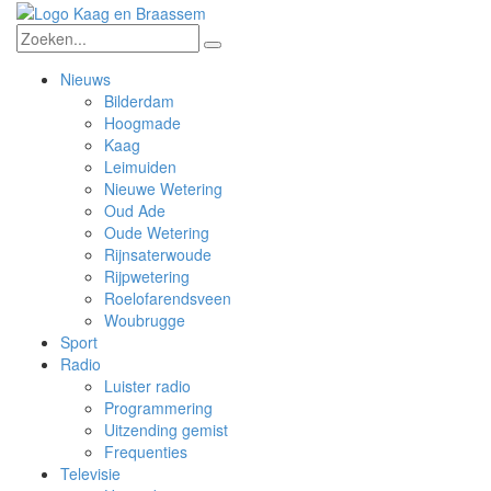
Nieuws
Bilderdam
Hoogmade
Kaag
Leimuiden
Nieuwe Wetering
Oud Ade
Oude Wetering
Rijnsaterwoude
Rijpwetering
Roelofarendsveen
Woubrugge
Sport
Radio
Luister radio
Programmering
Uitzending gemist
Frequenties
Televisie